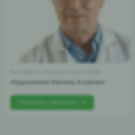
Врач невролог, Врач мануальный терапевт
Абдурахманов Магомед Асхабович
Подробнее о специалисте