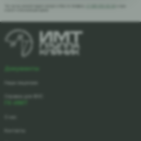
Так же вы можете задать вопрос в Max по телефону
+7-981-010-02-39
и вам
ответят в ближайшее время
Документы
Наши лицензии
Справка для ФНС
ГК-ИМТ
О нас
Контакты