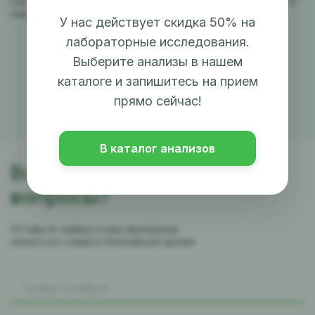
случаев РЯ обусловлены присутствием наследственного
генетического дефекта.
У нас действует скидка 50% на
лабораторные исследования.
Выберите анализы в нашем
каталоге и запишитесь на прием
прямо сейчас!
В каталог анализов
Возникли
вопросы?
Оставьте заявку и наш менеджер
свяжется с вами в ближайшее время