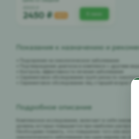
4900 ₽
2450 ₽
В заказ
-50%
Показания к назначению и реком
• Подозрение на онкологическое заболевание
• Подтверждение диагноза в комплексе с другими ви
• Контроль эффективности лечения заболевания
• Скрининговое обследование групп риска по онколог
• Скрининговое обследование лиц старшей возрастно
Подробное описание
Комплексное исследование, включает в себя онкомаркёр
уровень которых повышается при наиболее распростр
Необходимо помнить, что повышение того или иного о
онкологического заболевания (ни один маркёр не обл