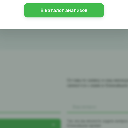
ный характер. Исследование онкомаркёров
гностики вместе с клиническими, рентгенологическими,
В каталог анализов
Оставьте заявку и наш мене
свяжется с вами в ближайше
Так же вы можете задать вопро
ближайшее время