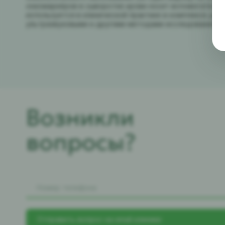
онкомаркёров в сыворотке крови носит вспомогатель
используется в клинической практике в комплексе диа
ультразвуковыми и другими методами исследования.
Возникли
вопросы?