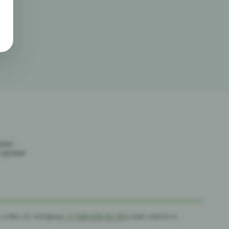
джер
е время
с в Max по телефону
+7-981-010-02-39
и вам ответят в