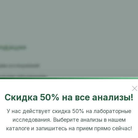
ендации
дами исследований
ическим заболеваниям
й группы
Скидка 50% на все анализы!
У нас действует скидка 50% на лабораторные
исследования. Выберите анализы в нашем
ы (АФП, РЭА, CA 15-3, CA 19-9, CA 125, ХГЧ общий),
анённых онкологических заболеваниях у женщин.
каталоге и запишитесь на прием прямо сейчас!
нкомаркёра не всегда свидетельствует о наличии
адает 100% специфичностью), поэтому определение