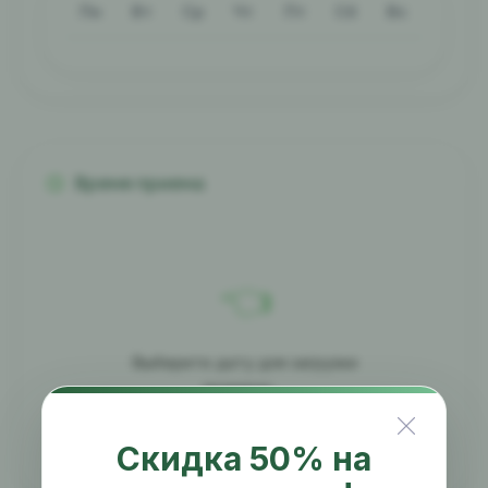
Пн
Вт
Ср
Чт
Пт
Сб
Вс
Время приема
👈
Выберите дату для загрузки
времени...
Скидка 50% на