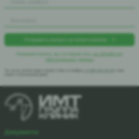
Нажимая кнопку, вы соглашаетесь
на обработку
персональных данных
Так же вы можете задать вопрос в Max по телефону
+7-981-010-02-39
и вам
ответят в ближайшее время
Документы