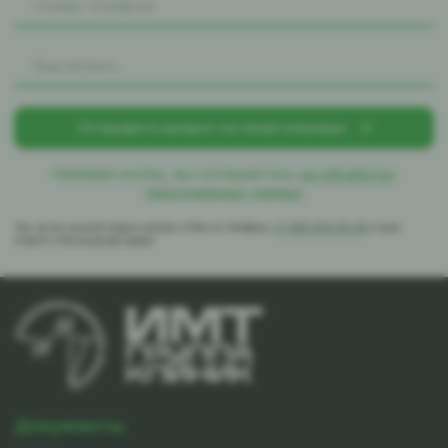
Нажимая кнопку, вы соглашаетесь
на обработку
персональных данных
Так же вы можете задать вопрос в Max по телефону
+7-981-010-02-39
и вам
ответят в ближайшее время
Документы