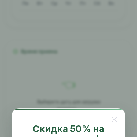
Пн
Вт
Ср
Чт
Пт
Сб
Вс
Время приема
👈
Выберите дату для загрузки
времени...
Скидка 50% на