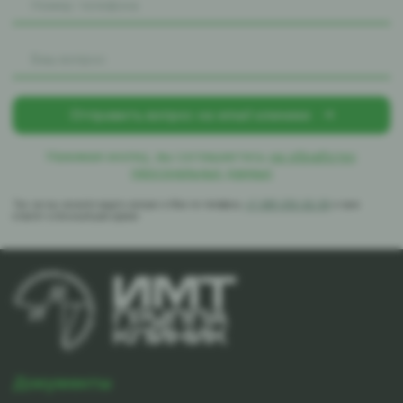
Нажимая кнопку, вы соглашаетесь
на обработку
персональных данных
Так же вы можете задать вопрос в Max по телефону
+7-981-010-02-39
и вам
ответят в ближайшее время
Документы