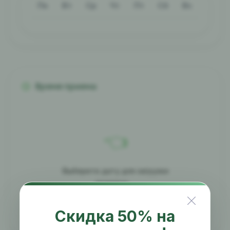
Пн
Вт
Ср
Чт
Пт
Сб
Вс
Время приема
👈
Выберите дату для загрузки
времени...
Скидка 50% на