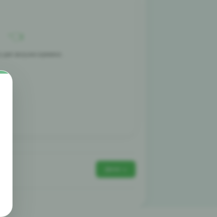
👈
у для загрузки времени...
Далее