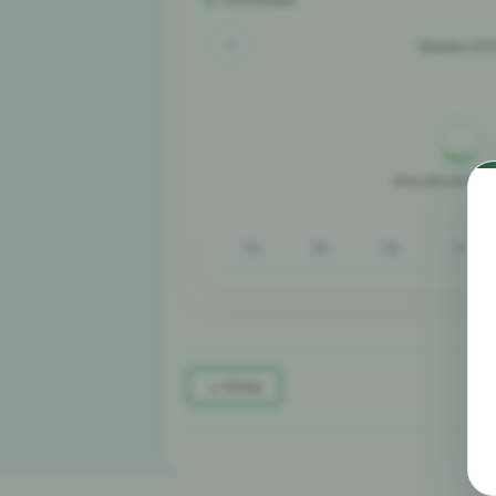
Январь 202
Загрузка расписа
Пн
Вт
Ср
Чт
Назад