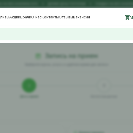
 НА ВСЕ АНАЛИЗЫ 50%
ДЕЛИМ ЦЕНЫ ПОПОЛАМ
СКИДКА НА ВСЕ АНАЛИЗ
ализы
Акции
Врачи
О нас
Контакты
Отзывы
Вакансии
М
Запись на прием
Выберите врача, услугу и удобное время для записи
2
3
Дата и время
Контактные данные
Время приема