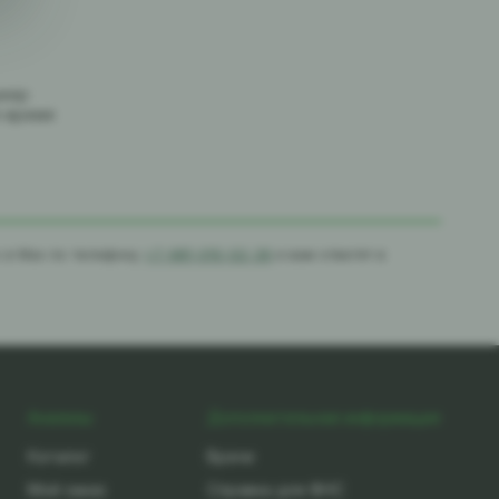
джер
е время
с в Max по телефону
+7-981-010-02-39
и вам ответят в
Анализы
Дополнительная информация
Каталог
Врачи
Мой заказ
Справка для ФНС