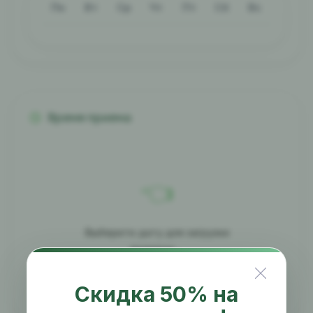
Пн
Вт
Ср
Чт
Пт
Сб
Вс
Время приема
👈
Выберите дату для загрузки
времени...
Скидка 50% на