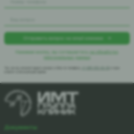
Нажимая кнопку, вы соглашаетесь
на обработку
персональных данных
Так же вы можете задать вопрос в Max по телефону
+7-981-010-02-39
и вам
ответят в ближайшее время
Документы