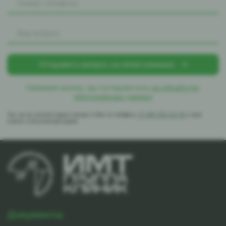
Нажимая кнопку, вы соглашаетесь
на обработку
персональных данных
Так же вы можете задать вопрос в Max по телефону
+7-981-010-02-39
и вам
ответят в ближайшее время
Документы