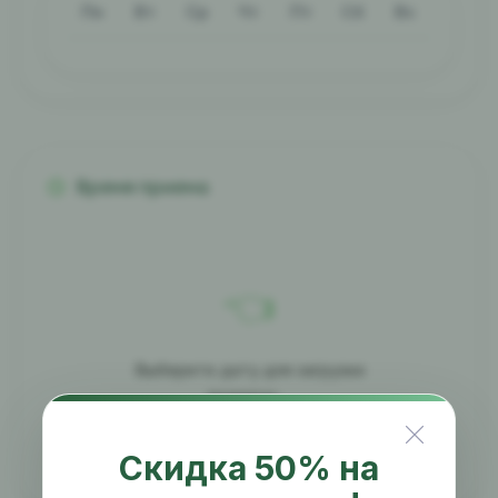
Пн
Вт
Ср
Чт
Пт
Сб
Вс
Время приема
👈
Выберите дату для загрузки
времени...
Скидка 50% на