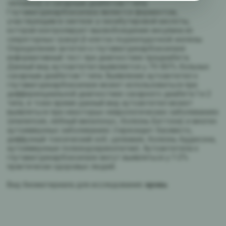
человека) и сахарным диабетом 1 типа.
Глутаматдекарбоксилаза является ферментом,
участвующим в синтезе γ-оксибутировой кислоты,
которая контролирует высвобождение инсулина из
секреторных гранул β-клеток поджелудочной железы.
Определение антител к глутаматдекарбоксилазе
информативный тест при диагностике предиабета.
Данный вид аутоантител выявляется у 70-80% больных
сахарным диабетом 1 типа. Выявление аутоантител к
глутаматдекарбоксилазе может использоваться при
дифференциальной диагностике сахарного диабета 1 и 2
типа, в тоже время данный вид аутоантител может
выявляться при некоторых неврологических заболеваниях
(эпилепсия, нёбный миоклонус, болезнь Баттона) и многих
аутоиммунных заболеваниях (тиреоидит Хасимото,
диффузный токсический зоб, целиакия, болезнь Аддисона,
аутоиммунные полиэндокринопатии). Аутоантитела к
глутаматдекарбоксилазе могут выявляться у 1-2%
практически здоровых людей.
Вид биоматериала для исследования:
кровь