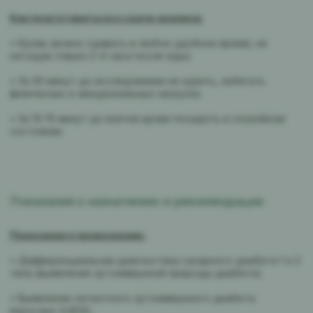
Как подготовиться к сдаче анализа:
• Кровь можно сдавать в любое удобное время, не
натощак (через 2-4 часа после еды).
• За 30 минут до исследования не курить, избегать
физических и эмоциональных нагрузок.
• За 10-15 минут до взятия крови посидеть в спокойном
состоянии.
Показания к назначению и рекомендации
Показания к проведению:
• Дифференциальная диагностика сахарного диабета 1 и 2
типа (выявление аутоиммунной природы диабета).
• Выявление латентного аутоиммунного диабета
взрослых (LADA).