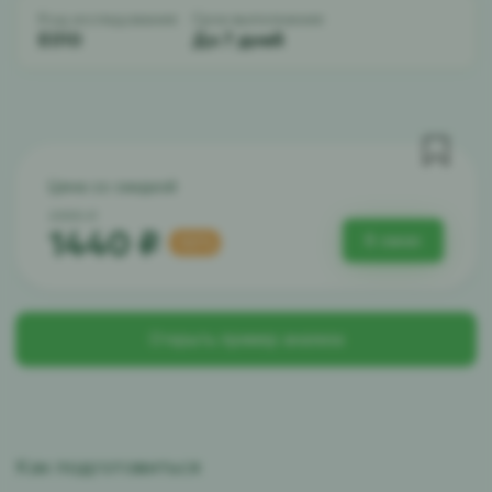
Код исследования:
Срок выполнения:
E010
До 7 дней
Цена со скидкой
2880 ₽
1440 ₽
В заказ
-50%
Открыть пример анализа
Как подготовиться