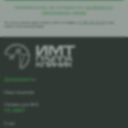
Нажимая кнопку, вы соглашаетесь
на обработку
персональных данных
Так же вы можете задать вопрос в Max по телефону
+7-981-010-02-39
и вам
ответят в ближайшее время
Документы
Наши лицензии
Справка для ФНС
ГК-ИМТ
О нас