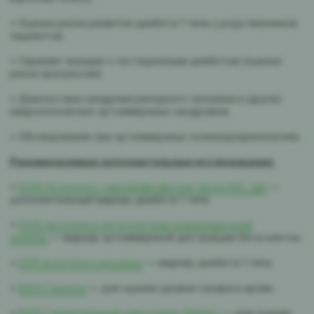
• Оценка риска развития диабета 1 типа у родственников
пациентов.
• Скрининг женщин с гестационным диабетом (оценка
риска прогрессии).
• Диагностика синдрома ригидного человека и других
неврологических аутоиммунных синдромов.
• Обследование при аутоиммунных полиэндокринопатиях.
Рекомендуемые дополнительные исследования:
•
E006 Антитела к тирозинфосфатазе (анти-IA2), IgG
—
дополнительный маркер диабета 1 типа.
•
E005 Антитела к бета-клеткам поджелудочной
железы
— маркер аутоиммунной деструкции бета-клеток.
•
E015 Антитела к инсулину
— маркер диабета 1 типа.
•
B053 Глюкоза
— для оценки уровня сахара в крови.
•
B055 Гликированный гемоглобин (HbA1c)
— для оценки