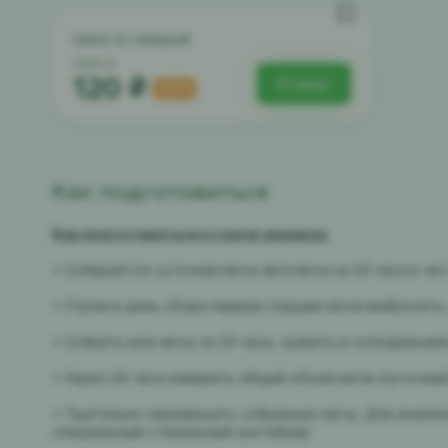
Цена со скидкой
240 ₽
120 ₽
В заказ
-50%
Как подготовиться
Как подготовиться к сдаче анализа:
• Собирается суточная моча (вся моча за 24 часа в чи
• Утром в день сбора первую порцию мочи выбросить,
• Собрать всю мочу за 24 часа, хранить в холодильник
• Через 24 часа измерить общий объем мочи (суточный
• Тщательно перемешать собранную мочу. Для анализ
специальный стерильный контейнер