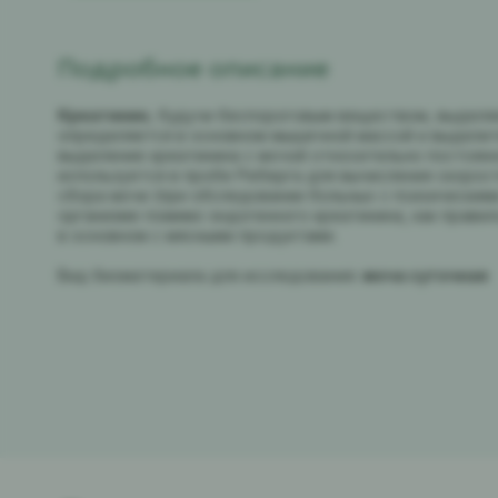
Подробное описание
Креатинин
, будучи беспороговым веществом, выделяе
определяется в основном мышечной массой и выделит
выделение креатинина с мочой относительно постоянн
используется в пробе Реберга для вычисления скорос
сбора мочи (при обследовании больных с психическими
организме помимо эндогенного креатинина, как правил
в основном с мясными продуктами.
Вид биоматериала для исследования:
моча суточная