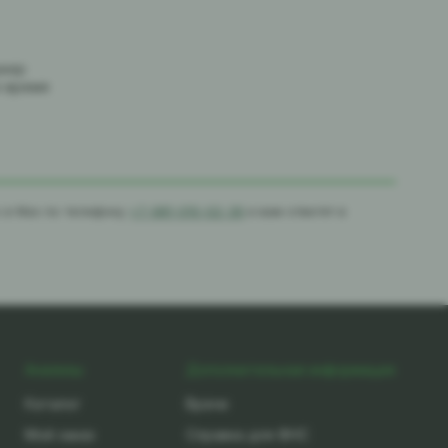
джер
е время
с в Max по телефону
+7-981-010-02-39
и вам ответят в
Анализы
Дополнительная информация
Каталог
Врачи
Мой заказ
Справка для ФНС