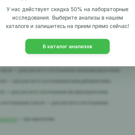
тинин)
У нас действует скидка 50% на лабораторные
исследования. Выберите анализы в нашем
каталоге и запишитесь на прием прямо сейчас!
КФ) (с 18 лет) — eGFR
В каталог анализов
а)
— клиренс креатинина (суточная моча + сыворотка)
в моче — для расчета соотношения альбумин/креатинин
оче — для расчета соотношения кальций/креатинин
че — для расчета соотношения фосфор/креатинин
н соотношение в моче — для расчета соотношения
формулой
— при миопатиях