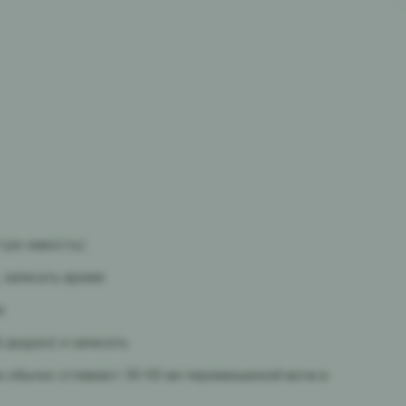
стую емкость)
 записать время
е
 диурез) и записать
а обычно отливают 30–50 мл перемешанной мочи в