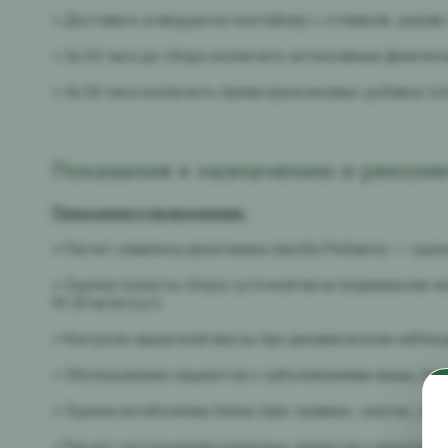
• Доставить в медцентр контейнер с отливкой, указав
• За 24 часа до сбора исключить интенсивные физическ
• За 24 часа исключить прием креатиновых добавок (с
Показания к назначению и реком
Показания к проведению:
• Расчет клиренса креатинина (проба Реберга) — оце
• Оценка полноты сбора суточной мочи (нормальная экс
10-20 мг/кг/сут)
• Контроль мышечной массы при динамическом наблю
• Обследование пациентов с заболеваниями мышц (ми
• Оценка катаболизма белка (при травмах, ожогах, ли
• Расчет соотношений различных аналитов к креатинин