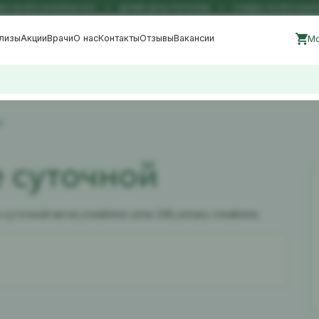
НА ВСЕ АНАЛИЗЫ 50%
ДЕЛИМ ЦЕНЫ ПОПОЛАМ
СКИДКА НА ВСЕ АНАЛИЗЫ
лизы
Акции
Врачи
О нас
Контакты
Отзывы
Вакансии
Мо
й
 суточной
очной моче,creatinine urine 24h,urinary creatinine.