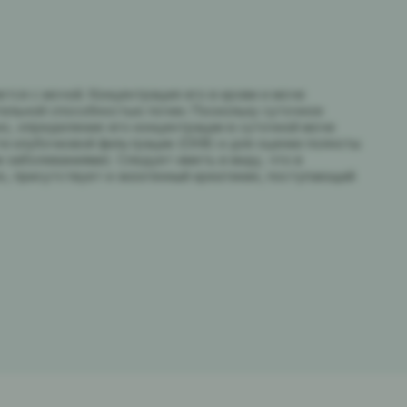
тся с мочой. Концентрация его в крови и моче
ельной способностью почек. Поскольку суточное
о, определение его концентрации в суточной моче
ти клубочковой фильтрации (СКФ) и для оценки полноты
 заболеваниями). Следует иметь в виду, что в
о, присутствует и экзогенный креатинин, поступающий