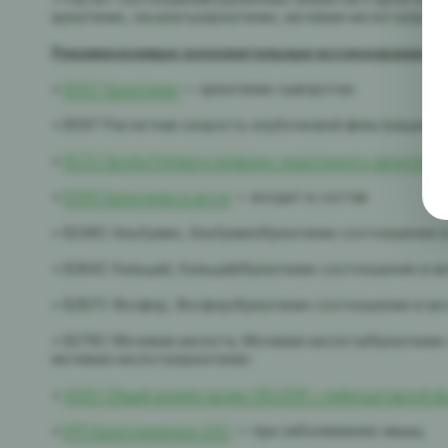
креатинин, оксалаты/креатинин, мочевая кислота/креа
Рекомендуемые дополнительные исследования:
•
B007 Креатинин
— креатинин сыворотки
• B097 Расчетная скорость клубочковой фильтрации (С
•
B272 Проба Реберга (клиренс эндогенного креатинин
•
B269 Креатинин в моче
— входит в состав
• B246C Альбумин, Альбумин/Креатинин соотношение 
• B284C Кальций, Кальций/Креатинин соотношение в м
• B287C Фосфор, Фосфор/Креатинин соотношение в мо
• B278C Мочевая кислота, Мочевая кислота/Креатини
мочевая кислота/креатинин
•
A020 Общий анализ крови CBC/Diff с лейкоцитарной 
•
B111 Креатинкиназа (CК)
— при заболеваниях мышц