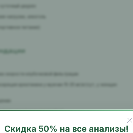
 суточный диурез
ие нагрузки, алкоголь
портивное питание)
ендации
нка скорости клубочковой фильтрации
креция креатинина у мужчин 15-25 мг/кг/сут, у женщин
дении
опатии, мышечные дистрофии)
хорадке)
Скидка 50% на все анализы!
у (альбумин/креатинин, кальций/креатинин, фосфор/