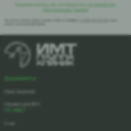
Нажимая кнопку, вы соглашаетесь
на обработку
персональных данных
Так же вы можете задать вопрос в Max по телефону
+7-981-010-02-39
и вам
ответят в ближайшее время
Документы
Наши лицензии
Справка для ФНС
ГК-ИМТ
О нас