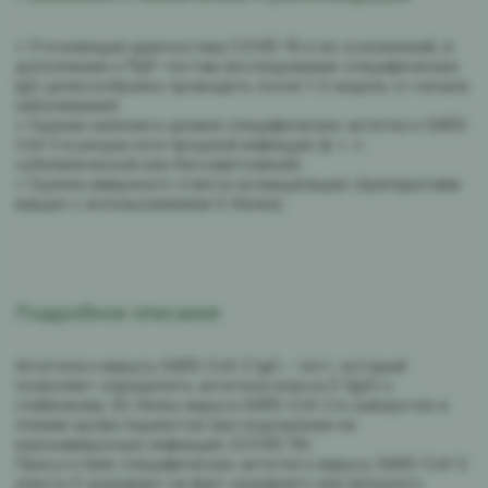
• Уточняющая диагностика COVID-19 и ее осложнений, в
дополнение к ПЦР-тестам (исследование специфических
IgG целесообразно проводить после 1-2 недель от начала
заболевания)
• Оценки наличия и уровня специфических антител к SARS-
CoV-2 в результате прошлой инфекции (в т. ч.
субклинической или бессимптомной)
• Оценка иммунного ответа на вакцинацию (препаратами
вакцин с использованием S-белка).
Подробное описание
Антитела к вирусу SARS-CoV-2 IgG – тест, который
позволяет определять антитела класса G (IgG) к
спайковому (S) белку вируса SARS-CoV-2 в сыворотке и
плазме крови пациентов при подозрении на
коронавирусную инфекцию (COVID-19).
Присутствие специфических антител к вирусу SARS-CoV-2
класса G указывает на факт недавнего или прошлого