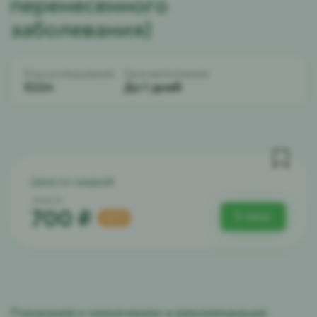
перенесенного
заболевания)
Код исследования:
Срок выполнения:
E224
До 1 дней
Цена со скидкой
1400 ₽
700 ₽
В заказ
-50%
Показания к назначению и рекомендации