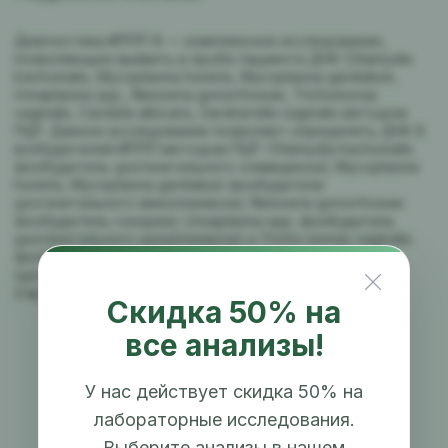
Диагностика ИППП-8 — комплексное исследование,
позволяющее выявить в пробе пациента ДНК Chlamydia
trachomatis, Mycoplasma hominis, Mycoplasma genitalium,
Ureaplasma spp., Neisseria gonorrhoeae, Trichomonas
vaginalis, Candida albicans, Gardnerella vaginalis методом
ПЦР. Данное исследование позволяет определять ДНК 8
возбудителей ИППП методом ПЦР: Chlamydia trachomatis
(возбудитель урогенитального хламидиоза); Mycoplasma
hominis, Mycoplasma genitalium (возбудители
урогенитального микоплазмоза); Neisseria gonorrhoeae
(возбудитель гонореи); Ureaplasma spp. (возбудитель
урогенитального уреаплазмоза) и Tricho-monas vaginalis
(возбудитель трихомониаза); Candida albicans
(урогенитальный кандидоз); Gardnerella vaginalis
(гарднереллёз).
Скидка 50% на
все анализы!
У нас действует скидка 50% на
лабораторные исследования.
Выберите анализы в нашем