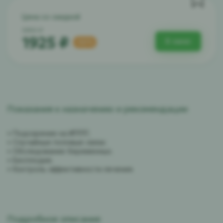
Цена со скидкой
3850 ₽
1925 ₽
В заказ
-50%
Показания к назначению и рекомендации
• Подозрение на ИППП.
• Случайные половые связи.
• Обследование беременных.
• Бесплодие.
• Контроль эффективности лечения.
Подробное описание