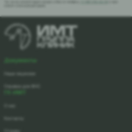
Так же вы можете задать вопрос в Max по телефону
+7-981-010-02-39
и вам
ответят в ближайшее время
Документы
Наши лицензии
Справка для ФНС
ГК-ИМТ
О нас
Контакты
Отзывы