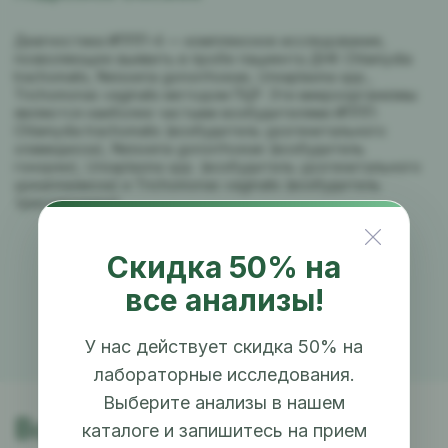
Диагностика ИППП-4 — комплексное исследование,
позволяющее выявить в пробе пациента ДНК Chlamydia
trachomatis, Neisseria gonorrhoeae, Ureaplasma spp.,
Trichomonas vaginalis методом ПЦР. Эти микроорганизмы
являются наиболее частыми возбудителями ИППП:
Chlamydia trachomatis (возбудитель урогенитального
хламидиоза), Neisseria gonorrhoeae (возбудитель
гонореи), Ureaplasma spp. (возбудитель урогенитального
уреаплазмоза) и Trichomonas vaginalis (возбудитель
трихомониаза).
Скидка 50% на
все анализы!
У нас действует скидка 50% на
лабораторные исследования.
Выберите анализы в нашем
Возникли
каталоге и запишитесь на прием