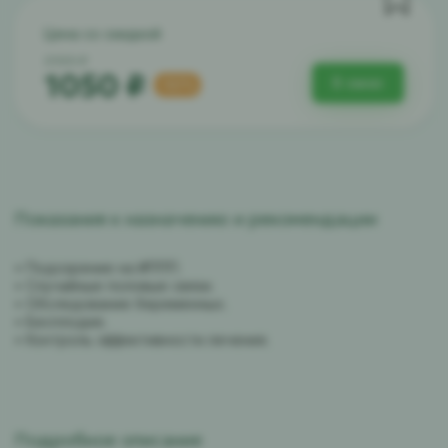
Цена со скидкой
2100 ₽
1050 ₽
В заказ
-50%
Показания к назначению и рекомендации
• Подозрение на ИППП.
• Случайные половые связи.
• Обследование беременных.
• Бесплодие.
• Контроль эффективности лечения.
Подробное описание