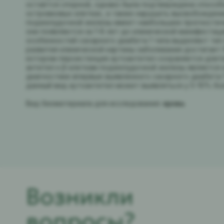
остаётся спорной, однако была подтверждена способ
островковых клетках, а также нарушать высвобождени
поджелудочной железы имеет наибольшее прогностичес
они появляются за 1-8 лет до клинической манифестац
особенностей сахарного диабета 1 типа выделяют тип 
развития клинической картины заболевания достигает 9
котором персистенция аутоантител сохраняется длит
антител к β-клеткам поджелудочной железы является
диагностике впервые выявленного сахарного диабета 
данный вид аутоантител может выявляться у 5-10% бо
Вид биоматериала для исследования:
кровь
Возникли
вопросы?