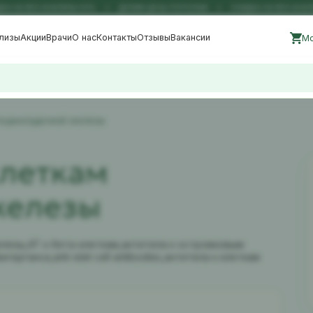
НА ВСЕ АНАЛИЗЫ 50%
ДЕЛИМ ЦЕНЫ ПОПОЛАМ
СКИДКА НА ВСЕ АНАЛИЗ
лизы
Акции
Врачи
О нас
Контакты
Отзывы
Вакансии
Мо
 поджелудочной железы
клеткам
железы
лезы,АТ к бета-клеткам,антитела к островковым
нгерганса,anti-islet cell antibodies,антитела к клеткам