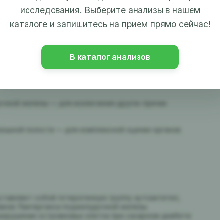
исследования. Выберите анализы в нашем
бета (до начала инсулинотерапии).
каталоге и запишитесь на прием прямо сейчас!
 среднего уровня глюкозы за 2-3 месяца.
В каталог анализов
нсулина поджелудочной железой.
дочной железы — для исключения других причин
брюшной полости — для комплексной оценки органов
ставляют собой гетерогенную группу аутоантител,
овков Лангерганса поджелудочной железы.
разрушении островковых клеток при сахарном диабете