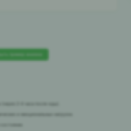
ыть пример анализа
(через 2-4 часа после еды).
зических и эмоциональных нагрузок.
 состоянии.