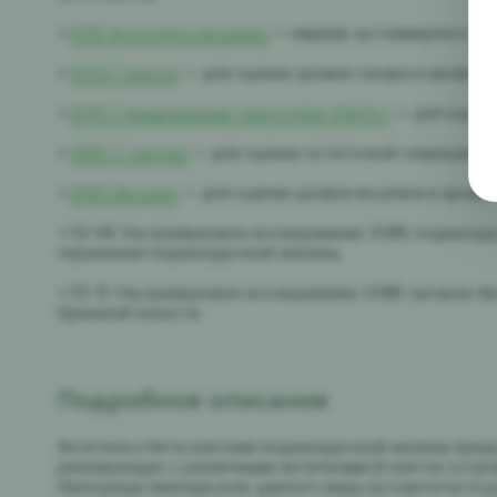
•
E015 Антитела к инсулину
— маркер аутоиммунного диа
•
B053 Глюкоза
— для оценки уровня сахара в крови.
•
B055 Гликированный гемоглобин (HbA1c)
— для оценки
•
B595 С-пептид
— для оценки остаточной секреции и
•
B580 Инсулин
— для оценки уровня инсулина в крови.
• 52-08 Ультразвуковое исследование (УЗИ) поджелу
поражения поджелудочной железы.
• 52-12 Ультразвуковое исследование (УЗИ) органов 
брюшной полости.
Подробное описание
Антитела к бета-клеткам поджелудочной железы пред
реагирующих с различными антигенами β-клеток остр
Непосредственная роль данного вида аутоантител в 