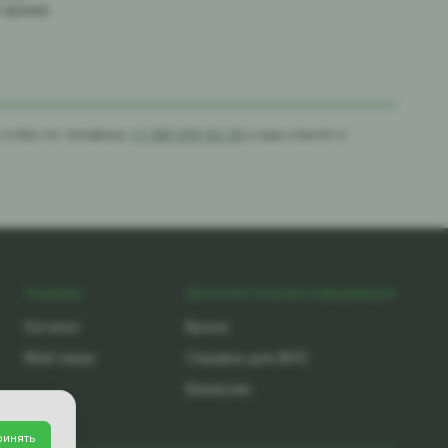
е время
с в Max по телефону
+7-981-010-02-39
и вам ответят в
Анализы
Дополнительная информация
Каталог
Врачи
Мой заказ
Справка для ФНС
Вакансии
ринять