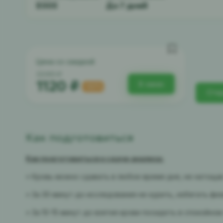
E005
До 7 дней
Цена со скидкой
2240 ₽
1120 ₽
В заказ
-50%
Откр
Как подготовиться
Как подготовиться к сдаче анализа:
• Кровь можно сдавать в любое время дня, не натощак 
• За 30 минут до исследования не курить, избегать фи
• За 10-15 минут до взятия крови посидеть в спокойном