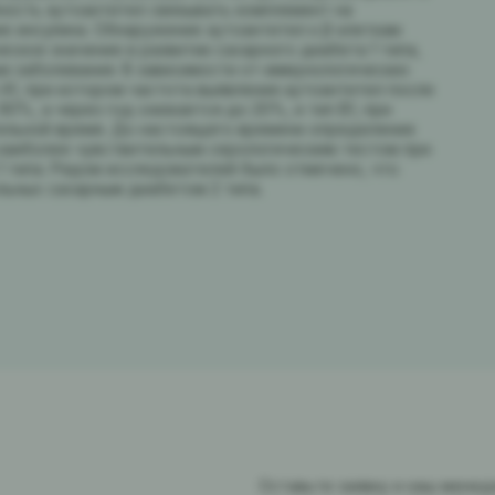
ность аутоантител связывать комплемент на
е инсулина. Обнаружение аутоантител к β-клеткам
кое значение в развитии сахарного диабета 1 типа,
ии заболевания. В зависимости от иммунологических
А1, при котором частота выявления аутоантител после
0%, а через год снижается до 20%, и тип В1, при
ельной время. До настоящего времени определение
 наиболее чувствительным серологическим тестом при
1 типа. Рядом исследователей было отмечено, что
льных сахарным диабетом 2 типа.
Оставьте заявку и наш мене