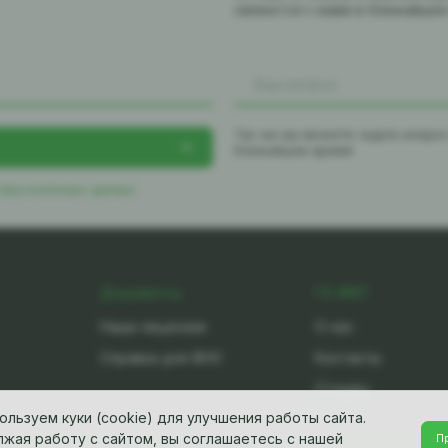
свяжется с вами в ближайше
Так же вы можете задать вопро
ближайшее время
 персональных данных
Документы
ГК-ИМТ
Наши лицензии
О нас
Справка для ФНС
Контакты
Отзывы
ользуем куки (cookie) для улучшения работы сайта.
жая работу с сайтом, вы соглашаетесь с нашей
П