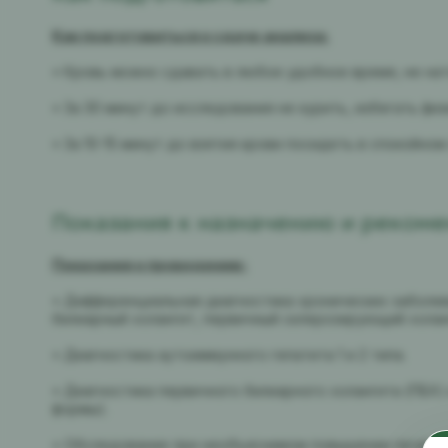
Как подготовиться к сдаче анализа:
• Кровь можно сдавать в любое удобное время, не нат
• За 30 минут до исследования не курить, избегать фи
• За 10-15 минут до взятия крови посидеть в спокойном
Показания к назначению и реком
Показания к проведению:
• Дифференциальная диагностика хронических заболев
билиарный холангит, первичный склерозирующий холан
• Диагностика аутоиммунного гепатита 1 и 2 типа.
• Диагностика первичного билиарного холангита (ПБХ)
формы).
• Обследование при необъяснимом повышении печеноч