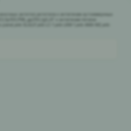
еночных антител,антитела к антигенам аутоиммунных
3,Sp100,PML,gp210),IgG,АТ к антигенам печени
anel,anti-SLA/LP,anti-LC-1,anti-LKM-1,anti-AMA-M2,anti-