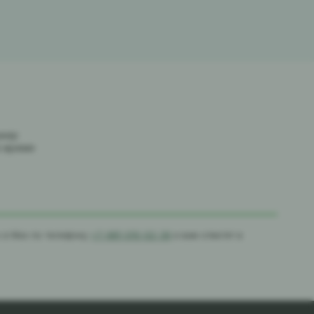
джер
е время
с в Max по телефону
+7-981-010-02-39
и вам ответят в