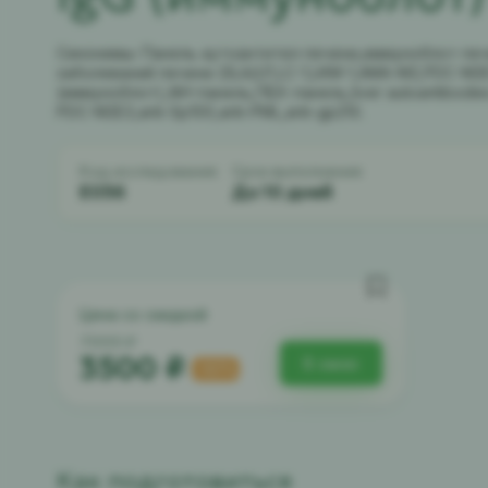
Синонимы: Панель аутоантител печени,иммуноблот печ
заболеваний печени (SLA/LP,LC-1,LKM-1,AMA-M2,PDC-M2E
(иммуноблот),AIH-панель,ПБХ-панель,liver autoantibodies p
PDC-M2E3,anti-Sp100,anti-PML,anti-gp210.
Код исследования:
Срок выполнения:
E036
До 10 дней
Цена со скидкой
7000 ₽
3500 ₽
В заказ
-50%
Как подготовиться