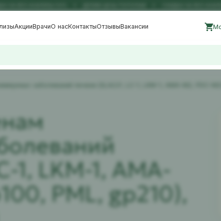
А ВСЕ АНАЛИЗЫ 50%
ДЕЛИМ ЦЕНЫ ПОПОЛАМ
СКИДКА НА ВСЕ АНАЛИЗЫ
лизы
Акции
Врачи
О нас
Контакты
Отзывы
Вакансии
Мо
оиммунных заболеваний печени (SLA/LP, LC-1, LKM-1, AMA-M2, PDC-M23
енам
болеваний
C-1, LKM-1, AMA-
100, PML, gp210),