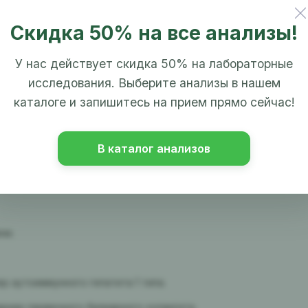
Скидка 50% на все анализы!
тоиммунный гепатит + первичный билиарный холангит).
 заболеваниями печени.
У нас действует скидка 50% на лабораторные
исследования. Выберите анализы в нашем
каталоге и запишитесь на прием прямо сейчас!
иза гепатоцитов.
олиза.
В каталог анализов
 холестаза.
ни.
р аутоиммунного гепатита 1 типа.
ркер первичного билиарного холангита.