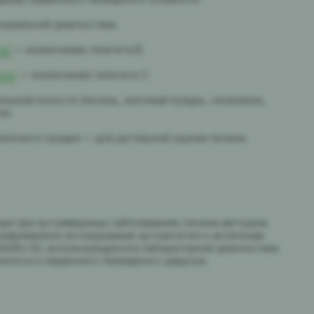
циальной диагностики.
Ag)
— исключение гепатита В.
рные
— исключение гепатита С.
рюшной полости (печень, желчный пузырь, селезенка,
ни.
желчного пузыря — для детальной оценки печени.
при при аутоиммунных заболеваниях печени методом
овременное исследование аутоантител к антигенам
, SSA/Ro-52, использующихся в лабораторной диагностике
патита и первичного билиарного цирроза.