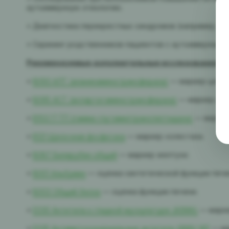
аутоиммунную этиологию.
• Диагностика перекрестных синдромов (например, ау
• Скрининг родственников пациентов с аутоиммунными
Рекомендуемые дополнительные исследования:
•
B093 АЛТ (аланинаминотрансфераза)
— маркер цитол
•
B095 АСТ (аспартатаминотрансфераза)
— маркер цит
•
B103 ГГТП (гамма-глутамилтранспептидаза)
— маркер
•
B121 Щелочная фосфатаза
— маркер холестаза.
•
B087 Билирубин общий
— маркер желтухи.
•
B001 Альбумин
— оценка синтетической функции пече
•
B003 Общий белок
— оценка функции печени.
•
E030 Антитела к гладкой мускулатуре (ASMA)
— марке
•
E035 Антимитохондриальные антитела (AMA) M2
— ма