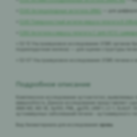
•
E040 Антинуклеарные антитела (ANA)
— для дифферен
•
E245 Поверхностный антиген вируса гепатита В (HВs
•
E280 Антитела к вирусу гепатита С (anti-HCV) сумма
• 52-12 Ультразвуковое исследование (УЗИ) органов б
поджелудочная железа) — для оценки структуры пече
• 52-07 Ультразвуковое исследование (УЗИ) печени и 
Подробное описание
Комплексное исследование аутоантител, выявляемых 
иммуноблота. Данное исследование представляет одн
АМА-М2, М2-3Е, Sp100, PML, gp210, LKM-1, LC-1, SLA/LP
аутоиммунных заболеваний печени – аутоиммунного ге
Вид биоматериала для исследования:
кровь