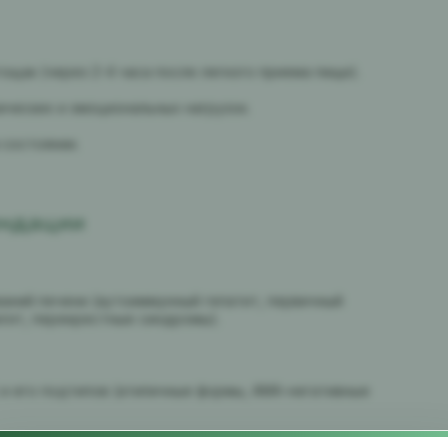
ощак (через 2-4 часа после легкого приема пищи).
зических и эмоциональных нагрузок.
 состоянии.
ендации
аний печени (аутоиммунный гепатит, первичный
гит, перекрестные синдромы).
 и его подтипов (атипичные формы, AMA-негативные
ных ферментов (АЛТ, АСТ, ЩФ, ГГТ) с подозрением на