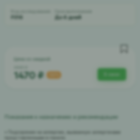
Код исследования:
Срок выполнения:
F016
До 6 дней
Цена со скидкой
2940 ₽
1470 ₽
В заказ
-50%
Показания к назначению и рекомендации
• Подозрение на аллергию, вызванную аллергенами
представленными в панели.