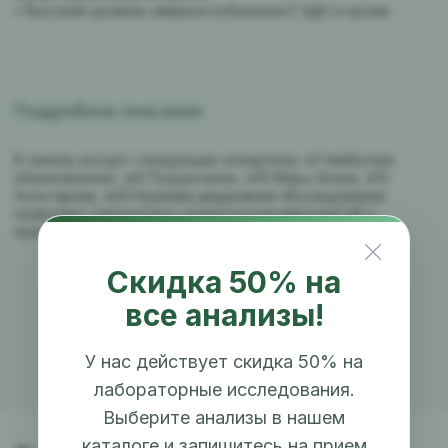
• Высокий уровень иммуноглобулинов E (IgE) в крови.
Подробное описание
В панель входят следующие аллергены: w1 Амброзия
обыкновенная, w9 Подорожник, w10 Марь белая, w12
Золотарник, w20 Крапива двудомная. Исследование
позволяет определять аллергенспецифичный IgE к
представленным в панели аллергенам.
Скидка 50% на
все анализы!
У нас действует скидка 50% на
лабораторные исследования.
Выберите анализы в нашем
каталоге и запишитесь на прием