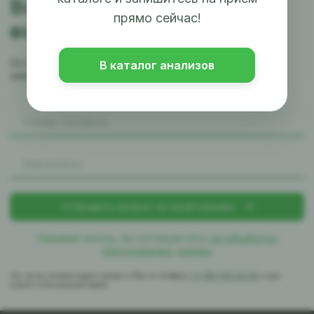
Возникли
прямо сейчас!
вопросы?
Оставьте заявку и наш менеджер
В каталог анализов
свяжется с вами в ближайшее время
Нажимая кнопку, вы соглашаетесь
на обработку
персональных данных
Так же вы можете задать вопрос в Max по телефону
+7-981-010-02-39
и вам
ответят в ближайшее время