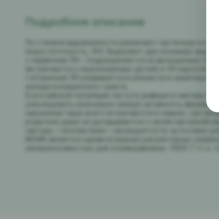
Подробное описание
По степени выраженности различают частичную и пол
недостаточность, ЛН). Выделяют два основных вида Л
• первичная ЛН – подразделяется на врожденную (ге
(встречается у недоношенных детей) и ЛН взрослого т
• вторичная ЛН развивается в результате кишечных ин
желудочнокишечного тракта.
В российской популяции частота дефицита лактазы на
унаследовать изначально низкую активность фермент
нарушения чаще всего встречаются в семьях, где неп
родители даже не догадываются о своей лактазной н
лактазы – гиполактазия – наследуется по аутосомно-р
MCM6 является одним из важных регуляторных элемент
непереносимостью для полиморфизмов -13910 T>C и -2