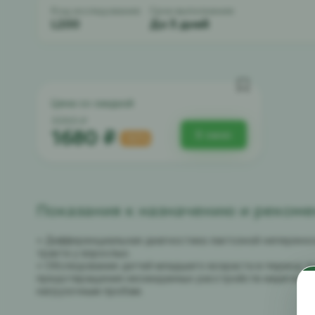
Код исследования:
Срок выполнения:
L200
До 3 дней
Цена со скидкой
3360 ₽
1680 ₽
В заказ
-50%
Показания к назначению и реком
• Дифференциальная диагностика лактозной неперено
тракта у взрослых.
• Обследование детей младшего возраста в период п
предотвращения неожиданных расстройств кишечника,
нагрузочным пробам.