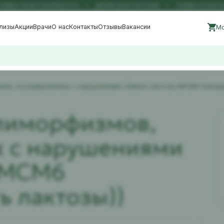
ДКА НА ВСЕ АНАЛИЗЫ 50%
ДЕЛИМ ЦЕНЫ ПОПОЛАМ
СКИДКА НА ВСЕ АН
лизы
Акции
Врачи
О нас
Контакты
Отзывы
Вакансии
Мо
ов, ассоциированных с нарушениями обмена лактозы (MCM6 (Непере
лиморфизмов,
 с нарушениями
(MCM6
ь лактозы))