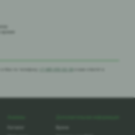
джер
е время
с в Max по телефону
+7-981-010-02-39
и вам ответят в
Анализы
Дополнительная информация
Каталог
Врачи