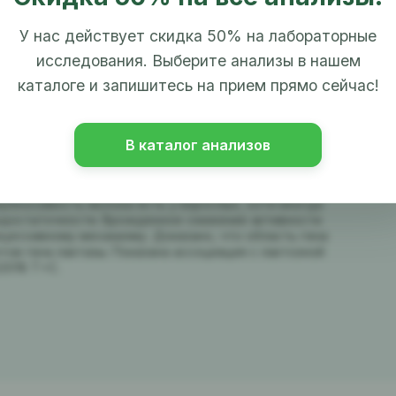
У нас действует скидка 50% на лабораторные
исследования. Выберите анализы в нашем
ную непереносимость лактозы (лактазная
каталоге и запишитесь на прием прямо сейчас!
Н:
нетически обусловленную, семейную), транзиторную
ипа;
фекций, а также любых заболеваний
В каталог анализов
блюдается примерно в 16%. Ребенок может
а от своих родителей. Действительно, врожденные
ереносимость молока есть у взрослых, хотя иногда
едостаточности. Врожденное снижение активности
ецессивному механизму. Доказано, что область гена
ов гена лактазы. Показана ассоциация с лактозной
2018 T>C.